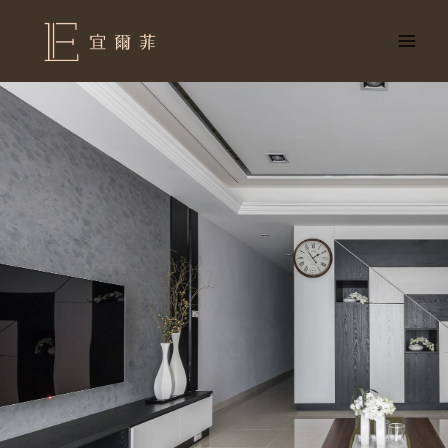
跳
至
主
要
內
容