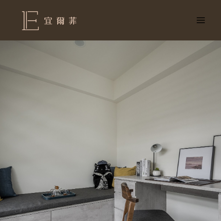
跳
至
主
要
內
容