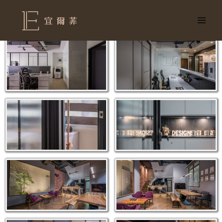
跳
至
EFIL LIFE
主
要
內
容